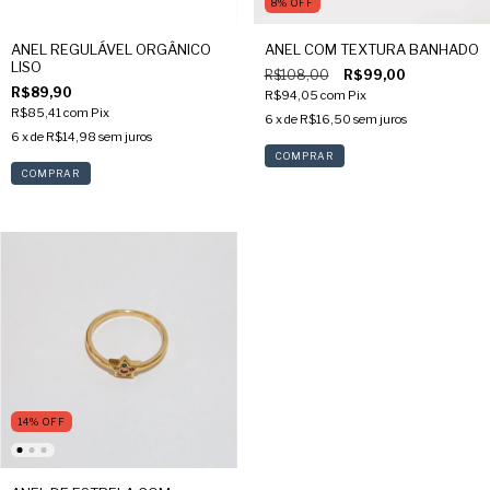
8
%
OFF
ANEL REGULÁVEL ORGÂNICO
ANEL COM TEXTURA BANHADO
LISO
R$108,00
R$99,00
R$89,90
R$94,05
com
Pix
R$85,41
com
Pix
6
x de
R$16,50
sem juros
6
x de
R$14,98
sem juros
COMPRAR
14
%
OFF