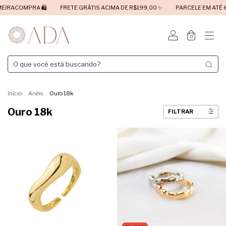
PRA 🛍️
FRETE GRÁTIS ACIMA DE R$199,00 ✨
PARCELE EM ATÉ 6X SEM J
0
Início
.
Anéis
.
Ouro 18k
Ouro 18k
FILTRAR