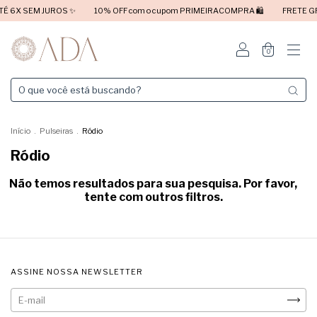
É 6X SEM JUROS ✨
10% OFF com o cupom PRIMEIRACOMPRA 🛍️
FRETE GR
0
Início
.
Pulseiras
.
Ródio
Ródio
Não temos resultados para sua pesquisa. Por favor,
tente com outros filtros.
ASSINE NOSSA NEWSLETTER