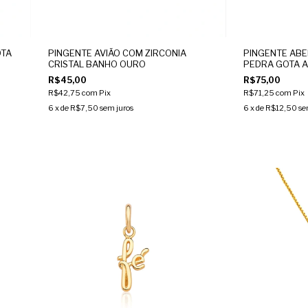
OTA
PINGENTE AVIÃO COM ZIRCONIA
PINGENTE AB
CRISTAL BANHO OURO
PEDRA GOTA A
R$45,00
R$75,00
R$42,75
com
Pix
R$71,25
com
Pix
6
x de
R$7,50
sem juros
6
x de
R$12,50
se