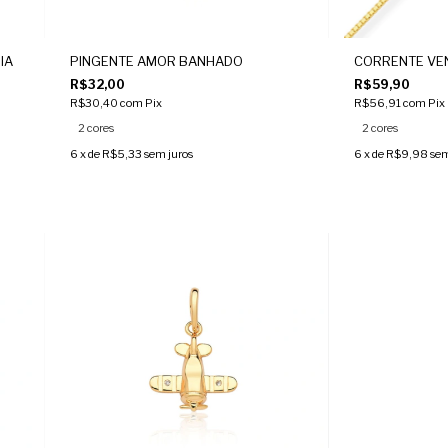
IA
PINGENTE AMOR BANHADO
CORRENTE VEN
O
R$32,00
R$59,90
R$30,40
com
Pix
R$56,91
com
Pix
2 cores
2 cores
6
x de
R$5,33
sem juros
6
x de
R$9,98
sem