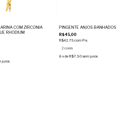
LARINA COM ZIRCONIA
PINGENTE ANJOS BANHADOS
QUE RHODIUM
R$45,00
R$42,75
com
Pix
2 cores
6
x de
R$7,50
sem juros
 juros