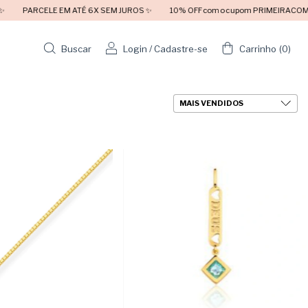
RCELE EM ATÉ 6X SEM JUROS ✨
10% OFF com o cupom PRIMEIRACOMPRA 🛍️
Buscar
Login
/
Cadastre-se
Carrinho
(
0
)