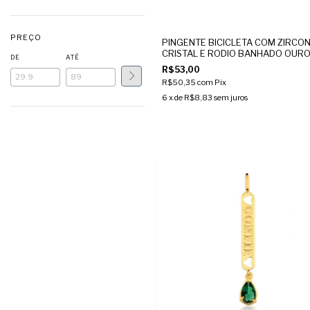
PREÇO
PINGENTE BICICLETA COM ZIRCON
CRISTAL E RODIO BANHADO OUR
DE
ATÉ
R$53,00
R$50,35
com
Pix
6
x de
R$8,83
sem juros