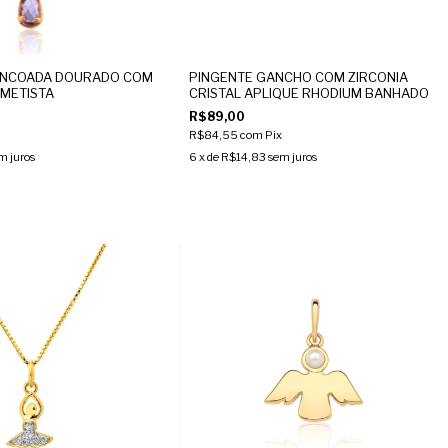
ENCOADA DOURADO COM
PINGENTE GANCHO COM ZIRCONIA
METISTA
CRISTAL APLIQUE RHODIUM BANHADO
R$89,00
R$84,55
com
Pix
m juros
6
x de
R$14,83
sem juros