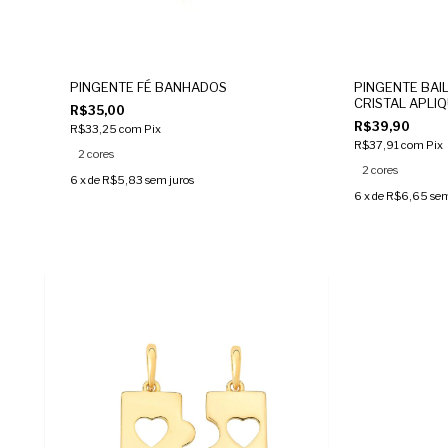
PINGENTE FÉ BANHADOS
PINGENTE BAI
CRISTAL APLI
R$35,00
R$39,90
R$33,25
com
Pix
R$37,91
com
Pix
2 cores
2 cores
6
x de
R$5,83
sem juros
6
x de
R$6,65
sem