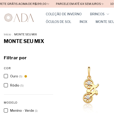
TIS ACIMA DE R$199,00 ✨
PARCELE EM ATÉ 6X SEM JUROS ✨
10% OFF co
COLEÇÃO DE INVERNO
BRINCOS
ÓCULOS DE SOL
INOX
MONTE SEU
Início
.
MONTE SEU MIX
MONTE SEU MIX
Filtrar por
COR
Ouro
(5)
Ródio
(5)
MODELO
Menino - Verde
(1)